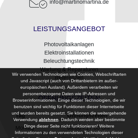
info@martinomartina.de
LEISTUNGSANGEBOT
Photovoltaikanlagen
Elektroinstallationen
Beleuchtungstechnik
Wartung & Reparaturen
Wir verwenden Technologien wie Cookies, Webschriftarten
Referenzen
und Javascript (auch von Drittanbietern im außer-
europäischen Ausland). Außerdem verarbeiten wir
personenbezogene Daten wie IP-Adressen und
ÖFFNUNGSZEITEN
Browserinformationen. Einige dieser Technologien, die wir
benutzen sind wichtig für Funktionen dieser Internetseite
und wurden bereits gesetzt. Sie können die weitergehende
Tag
Öffnungszeiten
Verwendung
ablehnen
.
Dadurch werden aber bestimmte
Dinge dieser Seite nicht funktionieren! Weitere
Montag
08:00 - 17:00 Uhr
Informationen zu den verwendeten Technologien dieser